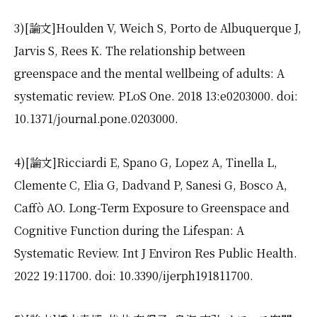
3)[
論文
]
Houlden V, Weich S, Porto de Albuquerque J,
Jarvis S, Rees K. The relationship between
greenspace and the mental wellbeing of adults: A
systematic review. PLoS One. 2018 13:e0203000. doi:
10.1371/journal.pone.0203000.
4)[
論文
]
Ricciardi E, Spano G, Lopez A, Tinella L,
Clemente C, Elia G, Dadvand P, Sanesi G, Bosco A,
Caffò AO. Long-Term Exposure to Greenspace and
Cognitive Function during the Lifespan: A
Systematic Review. Int J Environ Res Public Health.
2022 19:11700. doi: 10.3390/ijerph191811700.