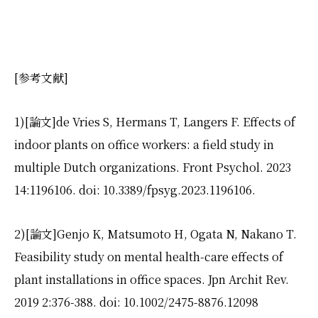
[
参考文献
]
1)[
論文
]
de Vries S, Hermans T, Langers F. Effects of
indoor plants on office workers: a field study in
multiple Dutch organizations. Front Psychol. 2023
14:1196106. doi: 10.3389/fpsyg.2023.1196106.
2)[
論文
]
Genjo K, Matsumoto H, Ogata N, Nakano T.
Feasibility study on mental health-care effects of
plant installations in office spaces. Jpn Archit Rev.
2019 2:376-388. doi: 10.1002/2475-8876.12098