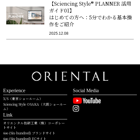
【Sciencing Style® PLANNER 活用
ガイド01】
はじめての方へ：5分でわかる基本操
作をご紹介
2025.12.08
Experience
Social Media
X/S（東京ショールーム）
Sciencing Style OSAKA（大阪ショールー
ム）
Link
オリエンタル技研工業（株）コーポレー
トサイト
6oo (Six-hundred) ブランドサイト
6oo (Six-hundred) ECサイト